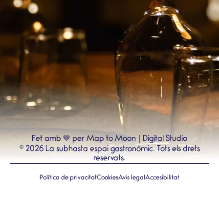
💙
Fet amb
per Map to Moon | Digital Studio
©
2026
La subhasta espai gastronòmic.
Tots els drets
reservats.
Política de privacitat
Cookies
Avis legal
Accesibilitat