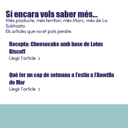
Si encara vols saber més...
Més producte, més territori, més Marc, més de La
Subhasta.
Receptes
Els articles que no et pots perdre.
Recepta: Cheesecake amb base de Lotus
21 de juliol del 2026
Biscoff
Producte de temporada
Llegir l’article
Què fer un cap de setmana a l’estiu a l’Ametlla
3 de juliol del 2026
de Mar
Llegir l’article