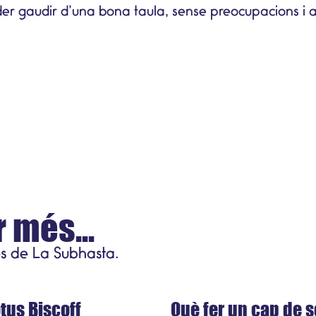
r gaudir d’una bona taula, sense preocupacions i a
 més...
s de La Subhasta.
Producte de temporada
tus Biscoff
Què fer un cap de s
3 de juliol del 2026