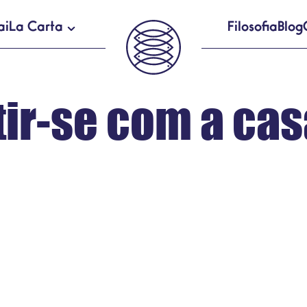
ai
La Carta
Filosofia
Blog
tir-se com a ca