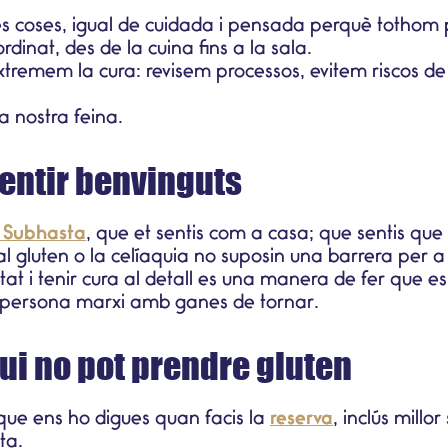
les coses, igual de cuidada i pensada perquè tothom 
dinat, des de la cuina fins a la sala.
extremem la cura: revisem processos, evitem riscos d
 nostra feina.
sentir benvinguts
 Subhasta
, que et sentis com a casa; que sentis que é
l gluten o la
celíaquia
no suposin una barrera per a
itat i tenir cura al detall es una manera de fer que es
 persona marxi amb ganes de tornar.
qui no pot prendre gluten
l que ens ho digues quan facis la
reserva
, inclús mill
ta.