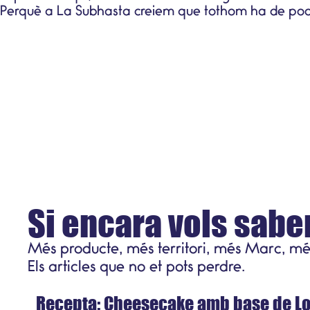
Perquè a La Subhasta creiem que tothom ha de pode
Si encara vols saber
Més producte, més territori, més Marc, mé
Receptes
Els articles que no et pots perdre.
Recepta: Cheesecake amb base de Lo
21 de juliol del 2026