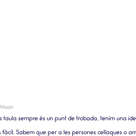
o Moon
 la taula sempre és un punt de trobada, tenim una id
 fàcil. Sabem que per a les
persones celíaques
o a