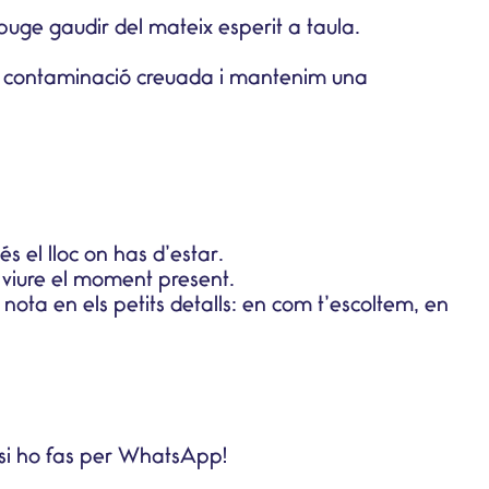
puge gaudir del mateix esperit a taula.
e
contaminació creuada
i mantenim una
s el lloc on has d’estar.
 viure el moment present.
 nota en els petits detalls: en com t’escoltem, en
or si ho fas per WhatsApp!