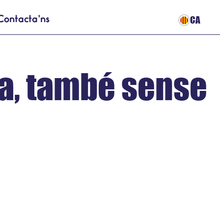
CA
Contacta’ns
sa, també sense