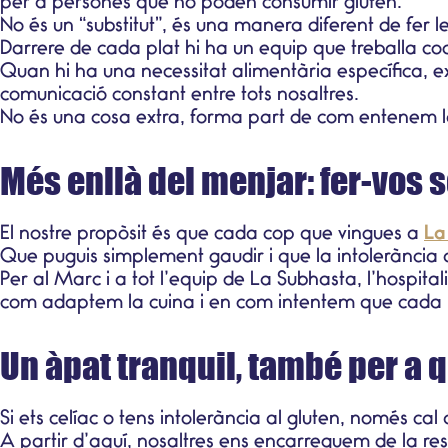
per a persones que no poden consumir
gluten
.
No és un “substitut”, és una manera diferent de fer 
Darrere de cada plat hi ha un equip que treballa coor
Quan hi ha una
necessitat alimentària específica
, 
comunicació constant entre tots nosaltres.
No és una cosa extra, forma part de com entenem la
Més enllà del menjar: fer-vos 
El nostre propòsit és que cada cop que vingues a
La
Que puguis simplement gaudir i que la intolerància a
Per al Marc i a tot l’equip de La Subhasta, l’hospital
com adaptem la cuina i en com intentem que cada
Un àpat tranquil, també per a 
Si ets celíac o tens intolerància al gluten, només ca
A partir d’aquí, nosaltres ens encarreguem de la res