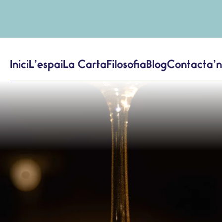
Inici
L’espai
La Carta
Filosofia
Blog
Contacta’n