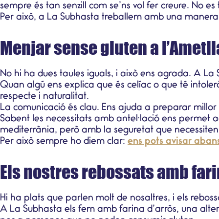
sempre és tan senzill com se’ns vol fer creure. No es
Per això, a
La Subhasta
treballem amb una manera d
Menjar sense gluten a l’Ametl
No hi ha dues taules iguals, i això ens agrada. A La
Quan algú ens explica que és celíac o que té intol
respecte i naturalitat.
La comunicació és clau. Ens ajuda a preparar millor 
Sabent les necessitats amb antel·lació ens permet a
mediterrània
, però amb la seguretat que necessiten 
Per això sempre ho diem clar:
ens pots avisar aban
Els nostres rebossats amb fari
Hi ha plats que parlen molt de nosaltres, i els rebo
A La Subhasta els fem amb
farina d’arròs
, una alt