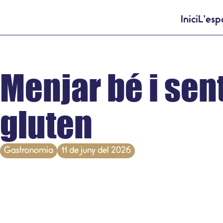
Inici
L’esp
Menjar bé i sen
gluten
Gastronomia
11 de juny del 2026