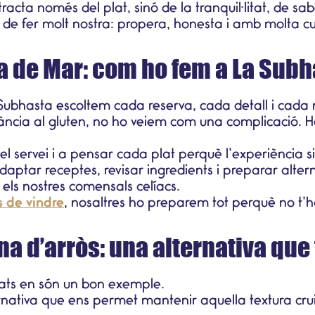
 tracta només del plat, sinó de la tranquil·litat, de 
e fer molt nostra: propera, honesta i amb molta cu
la de Mar: com ho fem a La Sub
 Subhasta escoltem cada reserva, cada detall i cada 
erància al gluten, no ho veiem com una complicació
el servei i a pensar cada plat perquè l’experiència s
daptar receptes, revisar ingredients i preparar alte
els nostres comensals celíacs.
s de vindre
, nosaltres ho preparem tot perquè no t’
na d’arròs: una alternativa que
ssats en són un bon exemple.
ernativa que ens permet mantenir aquella textura cr