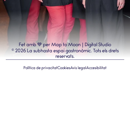
💙
Fet amb
per Map to Moon | Digital Studio
©
2026
La subhasta espai gastronòmic.
Tots els drets
reservats.
Política de privacitat
Cookies
Avis legal
Accesibilitat