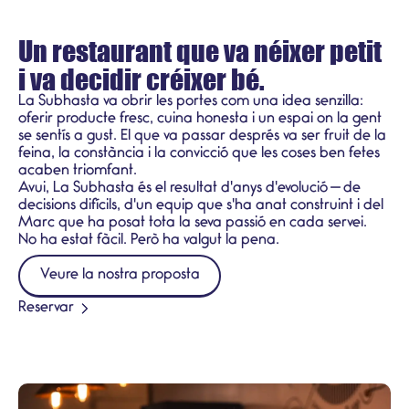
Un restaurant que va néixer petit
i va decidir créixer bé.
La Subhasta va obrir les portes com una idea senzilla:
oferir producte fresc, cuina honesta i un espai on la gent
se sentís a gust. El que va passar després va ser fruit de la
feina, la constància i la convicció que les coses ben fetes
acaben triomfant.
Avui, La Subhasta és el resultat d'anys d'evolució — de
decisions difícils, d'un equip que s'ha anat construint i del
Marc que ha posat tota la seva passió en cada servei.
No ha estat fàcil. Però ha valgut la pena.
Veure la nostra proposta
Reservar