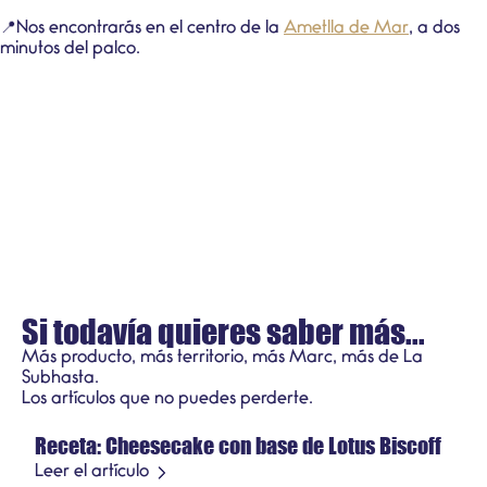
📍Nos encontrarás en el centro de la
Ametlla de Mar
, a dos
minutos del palco.
Si todavía quieres saber más...
Más producto, más territorio, más Marc, más de La
Subhasta.
Recetas
Los artículos que no puedes perderte.
Receta: Cheesecake con base de Lotus Biscoff
21 de julio de 2026
Producto de temporada
Leer el artículo