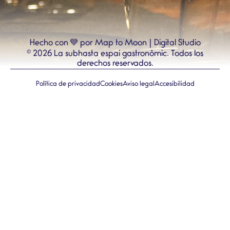
💙
Hecho con
por Map to Moon | Digital Studio
©
2026
La subhasta espai gastronòmic.
Todos los
derechos reservados.
Política de privacidad
Cookies
Aviso legal
Accesibilidad