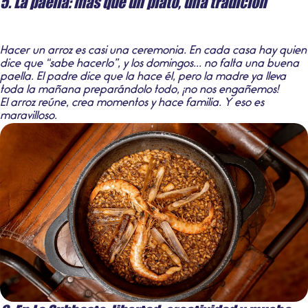
5. La paella: más que un plato, una tradición
Hacer un arroz es casi una ceremonia. En cada casa hay quien
dice que “sabe hacerlo”, y los domingos... no falta una buena
paella. El padre dice que la hace él, pero la madre ya lleva
toda la mañana preparándolo todo, ¡no nos engañemos!
El arroz reúne, crea momentos y hace familia. Y eso es
maravilloso.