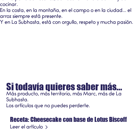
cocinar.
En la costa, en la montaña, en el campo o en la ciudad... el
arroz siempre está presente.
Y en La Subhasta, está con orgullo, respeto y mucha pasión.
Si todavía quieres saber más...
Más producto, más territorio, más Marc, más de La
Subhasta.
Recetas
Los artículos que no puedes perderte.
Receta: Cheesecake con base de Lotus Biscoff
21 de julio de 2026
Producto de temporada
Leer el artículo