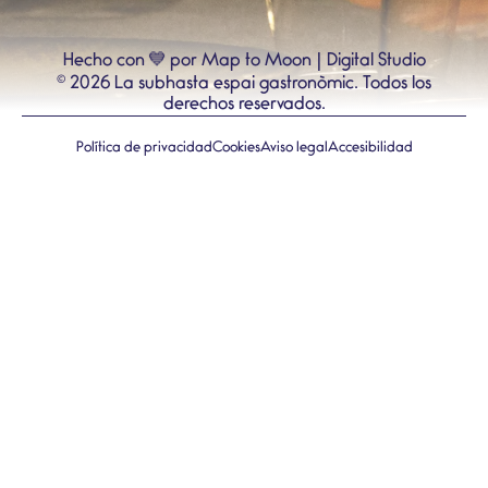
💙
Hecho con
por Map to Moon | Digital Studio
©
2026
La subhasta espai gastronòmic.
Todos los
derechos reservados.
Política de privacidad
Cookies
Aviso legal
Accesibilidad