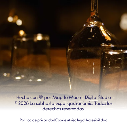
💙
Hecho con
por Map to Moon | Digital Studio
©
2026
La subhasta espai gastronòmic.
Todos los
derechos reservados.
Política de privacidad
Cookies
Aviso legal
Accesibilidad