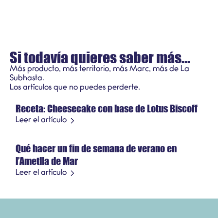
Si todavía quieres saber más...
Más producto, más territorio, más Marc, más de La
Subhasta.
Recetas
Los artículos que no puedes perderte.
Receta: Cheesecake con base de Lotus Biscoff
21 de julio de 2026
Producto de temporada
Leer el artículo
Qué hacer un fin de semana de verano en
3 de julio de 2026
l’Ametlla de Mar
Leer el artículo