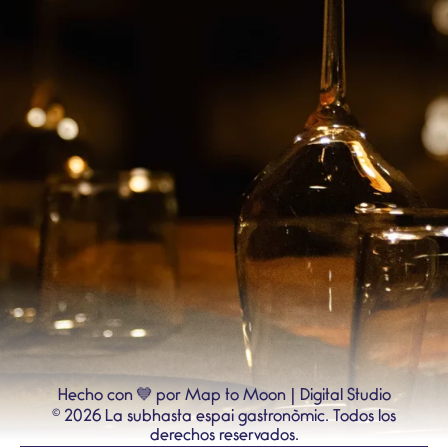
💙
Hecho con
por Map to Moon | Digital Studio
©
2026
La subhasta espai gastronòmic.
Todos los
derechos reservados.