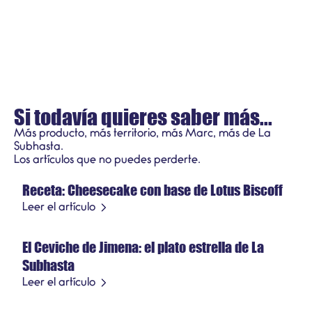
Si todavía quieres saber más...
Más producto, más territorio, más Marc, más de La
Subhasta.
Recetas
Los artículos que no puedes perderte.
Receta: Cheesecake con base de Lotus Biscoff
21 de julio de 2026
Recetas
Leer el artículo
El Ceviche de Jimena: el plato estrella de La
15 de junio de 2026
Subhasta
Leer el artículo