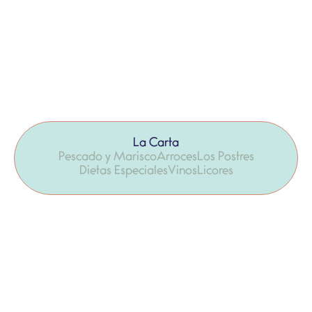
Pescado
Apto para
Opciones
Ligeramente
fresco de
Celíacos
Vegetarianas
Picante
lonja
Los rebozados son
Disponibles en
Indicado en los platos
con harina de arroz
algunos platos
correspondientes
Producto diario
de l’Ametlla
La Carta
Pescado y Marisco
Arroces
Los Postres
Dietas Especiales
Vinos
Licores
Ensalada de burrata, tomates, rúcula,
19,50 €
pistachos y anguila ahumada