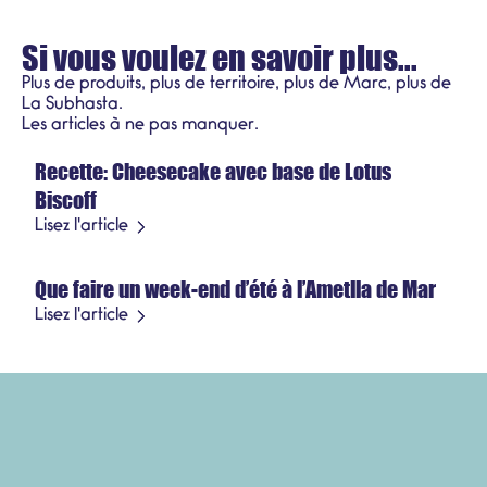
Si vous voulez en savoir plus...
Plus de produits, plus de territoire, plus de Marc, plus de
La Subhasta.
Recettes
Les articles à ne pas manquer.
Recette: Cheesecake avec base de Lotus
21 juillet 2026
Biscoff
Produit saisonnier
Lisez l'article
Que faire un week-end d’été à l’Ametlla de Mar
3 juillet 2026
Lisez l'article