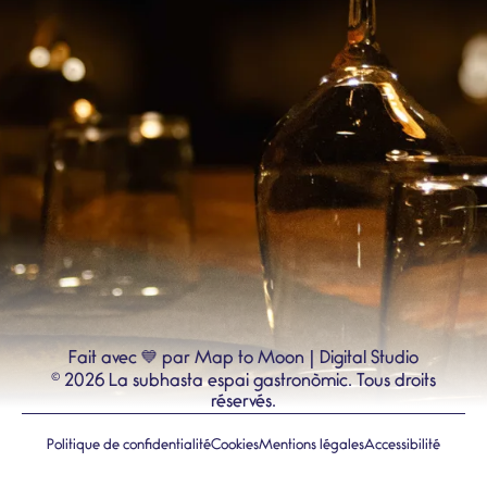
💙
Fait avec
par Map to Moon | Digital Studio
©
2026
La subhasta espai gastronòmic.
Tous droits
réservés.
Politique de confidentialité
Cookies
Mentions légales
Accessibilité