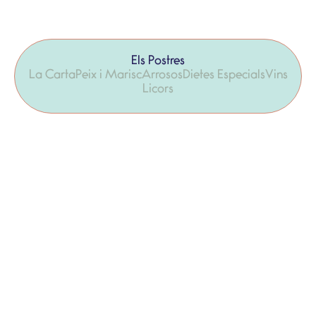
Els Postres
La Carta
Peix i Marisc
Arrosos
Dietes Especials
Vins
Licors
Pastís de formatge casolà amb galeta
8,85 €
i melmelada de temporada
La nostra torrija de brioix amb gelat
6,90 €
de yogur grec
Coulant de Xocolate sense gluten amb
8,80 €
gelat de vainilla I bourbon
Apte per a celíacs sense el gelat de vainilla
Pa, xocolata, oli i sal
6,50 €
Assortiment de viennoiseries de Ca la
6,90 €
Neus et un verre de mistela