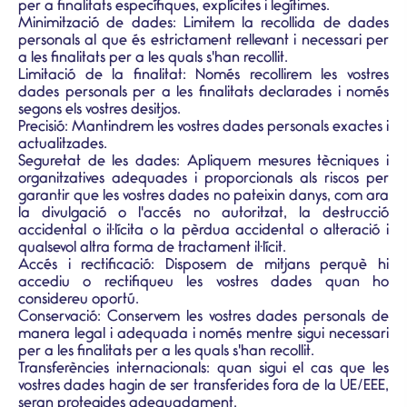
per a finalitats específiques, explícites i legítimes.
Minimització de dades: Limitem la recollida de dades
personals al que és estrictament rellevant i necessari per
a les finalitats per a les quals s'han recollit.
Limitació de la finalitat: Només recollirem les vostres
dades personals per a les finalitats declarades i només
segons els vostres desitjos.
Precisió: Mantindrem les vostres dades personals exactes i
actualitzades.
Seguretat de les dades: Apliquem mesures tècniques i
organitzatives adequades i proporcionals als riscos per
garantir que les vostres dades no pateixin danys, com ara
la divulgació o l'accés no autoritzat, la destrucció
accidental o il·lícita o la pèrdua accidental o alteració i
qualsevol altra forma de tractament il·lícit.
Accés i rectificació: Disposem de mitjans perquè hi
accediu o rectifiqueu les vostres dades quan ho
considereu oportú.
Conservació: Conservem les vostres dades personals de
manera legal i adequada i només mentre sigui necessari
per a les finalitats per a les quals s'han recollit.
Transferències internacionals: quan sigui el cas que les
vostres dades hagin de ser transferides fora de la UE/EEE,
seran protegides adequadament.