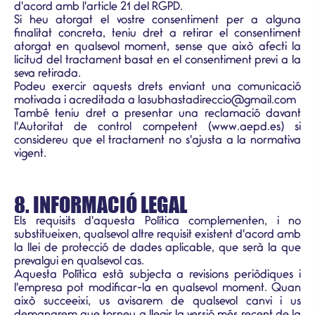
d'acord amb l'article 21 del RGPD.
Si heu atorgat el vostre consentiment per a alguna
finalitat concreta, teniu dret a retirar el consentiment
atorgat en qualsevol moment, sense que això afecti la
licitud del tractament basat en el consentiment previ a la
seva retirada.
Podeu exercir aquests drets enviant una comunicació
motivada i acreditada a lasubhastadireccio@gmail.com
També teniu dret a presentar una reclamació davant
l'Autoritat de control competent (www.aepd.es) si
considereu que el tractament no s'ajusta a la normativa
vigent.
8. INFORMACIÓ LEGAL
Els requisits d'aquesta Política complementen, i no
substitueixen, qualsevol altre requisit existent d'acord amb
la llei de protecció de dades aplicable, que serà la que
prevalgui en qualsevol cas.
Aquesta Política està subjecta a revisions periòdiques i
l'empresa pot modificar-la en qualsevol moment. Quan
això succeeixi, us avisarem de qualsevol canvi i us