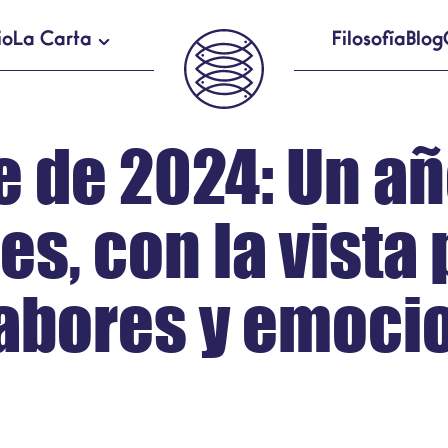
io
La Carta
Filosofía
Blog
 de 2024: Un añ
s, con la vista
sabores y emoci