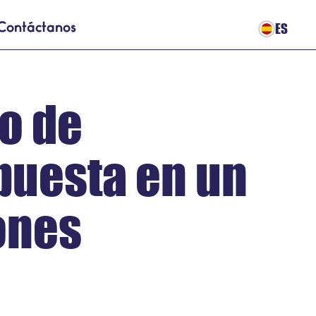
ES
Contáctanos
o de
 puesta en un
ones