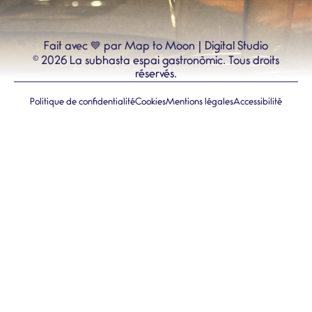
💙
Fait avec
par Map to Moon | Digital Studio
©
2026
La subhasta espai gastronòmic.
Tous droits
réservés.
Politique de confidentialité
Cookies
Mentions légales
Accessibilité